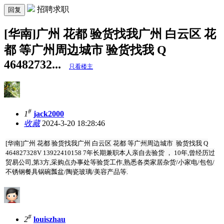
招聘求职
回复
[华南]广州 花都 验货找我广州 白云区 花
都 等广州周边城市 验货找我 Q
46482732...
只看楼主
#
1
jack2000
收藏
2024-3-20 18:28:46
[华南]广州 花都 验货找我广州 白云区 花都 等广州周边城市 验货找我 Q
464827328V 13922410158 7年长期兼职本人亲自去验货 ， 10年,曾经历过
贸易公司,第3方,采购点办事处等验货工作,熟悉各类家居杂货/小家电/包包/
不锈钢餐具锅碗瓢盆/陶瓷玻璃/美容产品等.
#
2
louiszhau