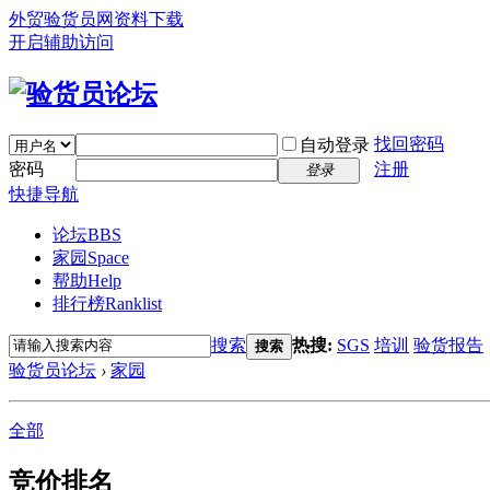
外贸验货员网
资料下载
开启辅助访问
找回密码
自动登录
密码
注册
登录
快捷导航
论坛
BBS
家园
Space
帮助
Help
排行榜
Ranklist
搜索
热搜:
SGS
培训
验货报告
搜索
验货员论坛
›
家园
全部
竞价排名