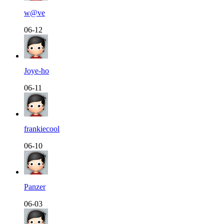
w@ve
06-12
Joye-ho
06-11
frankiecool
06-10
Panzer
06-03