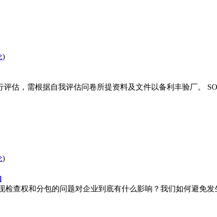
论
)
需根据自我评估问卷所提资料及文件以备利丰验厂。 SOCIAL C
论
)
的
现检查权和分包的问题对企业到底有什么影响？我们如何避免发生这