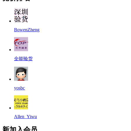
BowenZheng
全能验货
yosbc
Allen_Yiwu
新加入会员