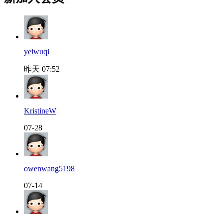
yeiwuqi
昨天 07:52
KristineW
07-28
owenwang5198
07-14