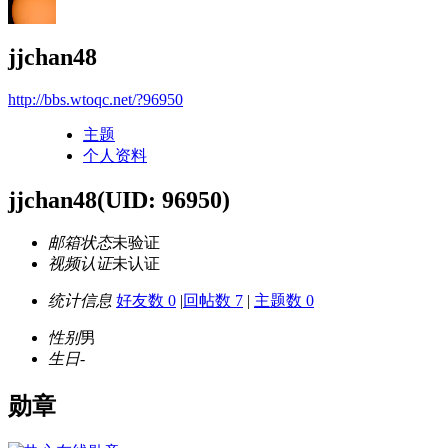
jjchan48
http://bbs.wtoqc.net/?96950
主题
个人资料
jjchan48
(UID: 96950)
邮箱状态
未验证
视频认证
未认证
统计信息
好友数 0
|
回帖数 7
|
主题数 0
性别
男
生日
-
勋章