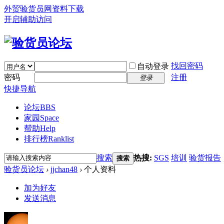
外贸验货员网
资料下载
开启辅助访问
找回密码
自动登录
密码
注册
登录
快捷导航
论坛
BBS
家园
Space
帮助
Help
排行榜
Ranklist
搜索
热搜:
SGS
培训
验货报告
搜索
验货员论坛
›
jjchan48
›
个人资料
加为好友
发送消息