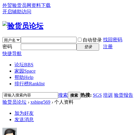
外贸验货员网
资料下载
开启辅助访问
找回密码
自动登录
密码
注册
登录
快捷导航
论坛
BBS
家园
Space
帮助
Help
排行榜
Ranklist
搜索
热搜:
SGS
培训
验货报告
搜索
验货员论坛
›
xsbing569
›
个人资料
加为好友
发送消息