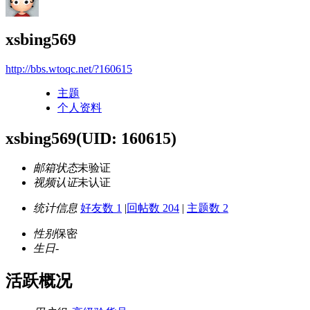
xsbing569
http://bbs.wtoqc.net/?160615
主题
个人资料
xsbing569
(UID: 160615)
邮箱状态
未验证
视频认证
未认证
统计信息
好友数 1
|
回帖数 204
|
主题数 2
性别
保密
生日
-
活跃概况