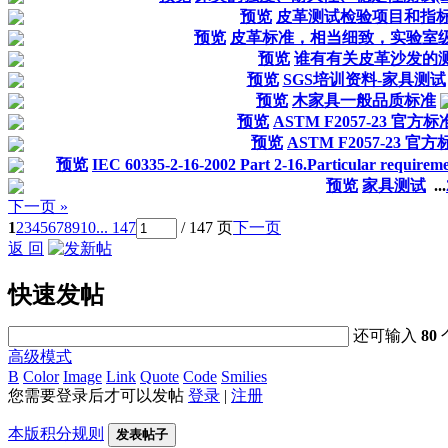
预览
皮革测试检验项目和指
预览
皮革标准，相当细致，实验室
预览
谁有有关皮革沙发的
预览
SGS培训资料-家具测试
预览
木家具一般品质标准
预览
ASTM F2057-23 官方标
预览
ASTM F2057-23 官
预览
IEC 60335-2-16-2002 Part 2-16.Particular requiremen
预览
家具测试
...
下一页 »
1
2
3
4
5
6
7
8
9
10
... 147
/ 147 页
下一页
返 回
快速发帖
还可输入
80
高级模式
B
Color
Image
Link
Quote
Code
Smilies
您需要登录后才可以发帖
登录
|
注册
本版积分规则
发表帖子