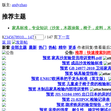
版主:
andyzhao
推荐主题
家具标准，专业知识（沙发，木器涂装，椅子，皮料，木
1
2
3
4
5
6
7
8
9
10
... 147
/ 147 页
下一页
返 回
新窗
全部主题
最新
热门
热帖
精华
更多
作者
回复/查看
最后
公告:
推荐：快速搜索到想
预览
家具沙发验货员培训资料.pdf
预览
成品沙发检验标准
预览
GB 24977-2010 卫浴家
预览
锅具验货指南
预览
EN817欧洲单把手龙头标准（英文版）
预览
儿童桌子椅子类的检验标
预览
木制品家具检验内部培训资料
预览
JIS S1104-1995 出口日本的
预览
21-02IPQC检验记录表
预览
跪求铁床的验货报告，中文
预览
床类的强度、耐久性、稳定性测试(EN-