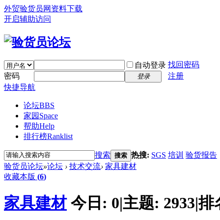
外贸验货员网
资料下载
开启辅助访问
找回密码
自动登录
密码
注册
登录
快捷导航
论坛
BBS
家园
Space
帮助
Help
排行榜
Ranklist
搜索
热搜:
SGS
培训
验货报告
搜索
验货员论坛
»
论坛
›
技术交流
›
家具建材
收藏本版
(
6
)
家具建材
今日:
0
|
主题:
2933
|
排