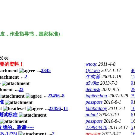
皮，作业指导书，国家标准）
发表
要的资料！
wtoqc
2011-4-8
...
2
3
4
5
QC-leo
2012-1-17
4
...
2
牛肉羹
2009-1-18
1
具
u5v8kz
2013-7-3
9
...
2
3
dennis8
2007-9-5
2
...
2
3
4
5
6
..
8
jupiterchou
2007-9-28
7
准
passpass
2010-8-1
9
...
2
3
4
5
6
..
11
lalabadboy
2011-7-1
1
床的测试标准
polpol
2008-3-19
6
passpass
2010-8-1
1
版的。谢谢~~~
279844476
2011-8-17
5
1275)
...
2
newstar
2011-3-11
1